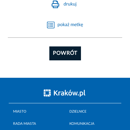
drukuj
pokaż metkę
POWRÓT
MIASTO
DZIELNICE
RADA MIASTA
KOMUNIKACJA