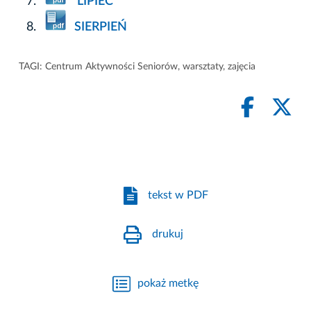
LIPIEC
SIERPIEŃ
TAGI:
Centrum Aktywności Seniorów
,
warsztaty
,
zajęcia
tekst w PDF
drukuj
pokaż metkę