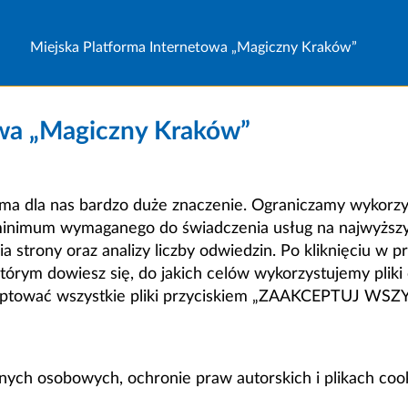
Miejska Platforma Internetowa „Magiczny Kraków”
owa „Magiczny Kraków”
a dla nas bardzo duże znaczenie. Ograniczamy wykorzyst
minimum wymaganego do świadczenia usług na najwyższym
strony oraz analizy liczby odwiedzin. Po kliknięciu w pr
m dowiesz się, do jakich celów wykorzystujemy pliki c
ceptować wszystkie pliki przyciskiem „ZAAKCEPTUJ WS
anych osobowych, ochronie praw autorskich i plikach coo