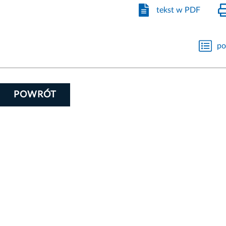
tekst w PDF
po
POWRÓT