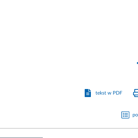
tekst w PDF
po