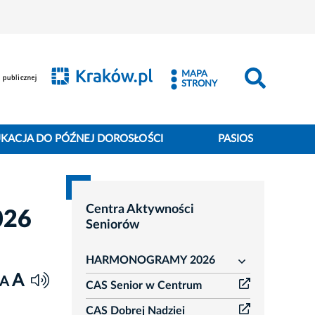
MAPA
STRONY
KACJA DO PÓŹNEJ DOROSŁOŚCI
PASIOS
Centra Aktywności
026
Seniorów
HARMONOGRAMY 2026
rozwiń
A
A
CAS Senior w Centrum
CAS Dobrej Nadziei