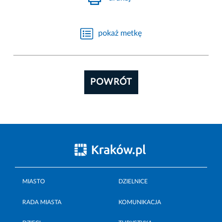
pokaż metkę
POWRÓT
MIASTO
DZIELNICE
RADA MIASTA
KOMUNIKACJA