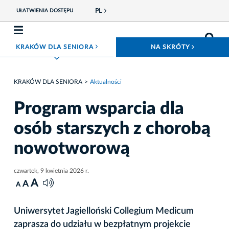
PL
UŁATWIENIA DOSTĘPU
ROZWIŃ MENU
ROZWIŃ
KRAKÓW DLA SENIORA
NA SKRÓTY
KRAKÓW DLA SENIORA
Aktualności
Program wsparcia dla
osób starszych z chorobą
nowotworową
czwartek, 9 kwietnia 2026 r.
A
A
A
Uniwersytet Jagielloński Collegium Medicum
zaprasza do udziału w bezpłatnym projekcie