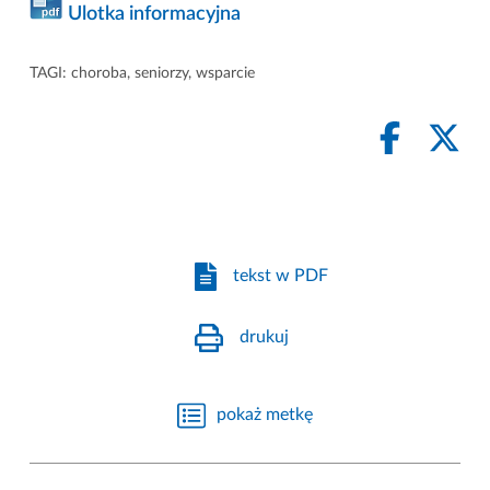
Ulotka informacyjna
TAGI:
choroba
,
seniorzy
,
wsparcie
tekst w PDF
drukuj
pokaż metkę