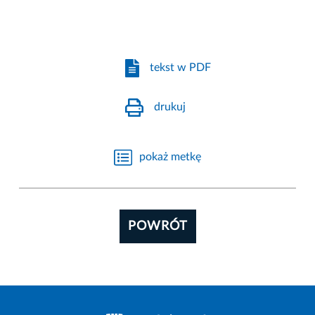
tekst w PDF
drukuj
pokaż metkę
POWRÓT