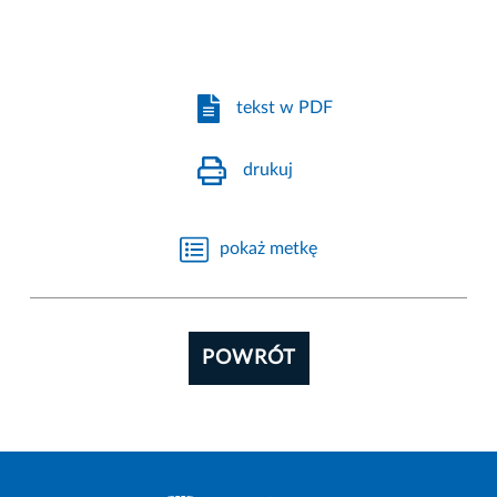
tekst w PDF
drukuj
pokaż metkę
POWRÓT