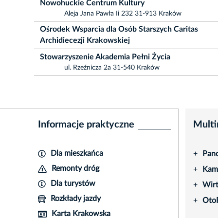
Nowohuckie Centrum Kultury
Aleja Jana Pawła Ii 232 31-913 Kraków
Ośrodek Wsparcia dla Osób Starszych Caritas
Archidiecezji Krakowskiej
Stowarzyszenie Akademia Pełni Życia
ul. Rzeźnicza 2a 31-540 Kraków
Informacje praktyczne
Multi
Dla mieszkańca
Pano
+
Remonty dróg
Kame
+
Dla turystów
Wir
+
Rozkłady jazdy
Oto
+
Karta Krakowska