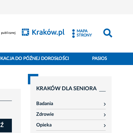
MAPA
STRONY
KACJA DO PÓŹNEJ DOROSŁOŚCI
PASIOS
KRAKÓW DLA SENIORA
Badania
rozwiń
Zdrowie
rozwiń
Opieka
Ź
rozwiń