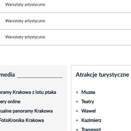
Warsztaty artystyczne
Warsztaty artystyczne
Warsztaty artystyczne
media
Atrakcje turystyczne
ramy Krakowa z lotu ptaka
Muzea
+
ry online
Teatry
+
tualne panoramy Krakowa
Wawel
+
FotoKronika Krakowa
Kazimierz
+
Transport
+