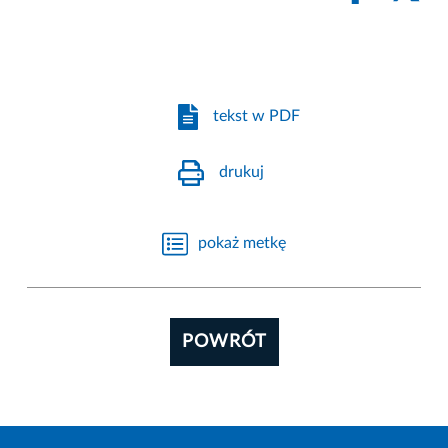
tekst w PDF
drukuj
pokaż metkę
POWRÓT