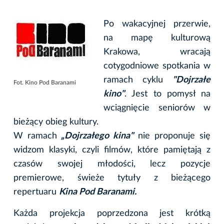
Po wakacyjnej przerwie,
na mapę kulturową
Krakowa, wracają
cotygodniowe spotkania w
ramach cyklu
"Dojrzałe
Fot. Kino Pod Baranami
kino"
. Jest to pomysł na
wciągnięcie seniorów w
bieżący obieg kultury.
W ramach
„Dojrzałego kina"
nie proponuje się
widzom klasyki, czyli filmów, które pamiętają z
czasów swojej młodości, lecz pozycje
premierowe, świeże tytuły z bieżącego
repertuaru
Kina Pod Baranami.
Każda projekcja poprzedzona jest krótką