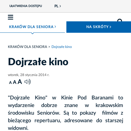
PL
UŁATWIENIA DOSTĘPU
ROZWIŃ MENU
ROZWIŃ
KRAKÓW DLA SENIORA
NA SKRÓTY
KRAKÓW DLA SENIORA
Dojrzałe kino
Dojrzałe kino
wtorek, 28 stycznia 2014 r.
A
A
A
"Dojrzałe Kino" w Kinie Pod Baranami to
wydarzenie dobrze znane w krakowskim
środowisku Seniorów. Są to pokazy filmów z
bieżącego repertuaru, adresowane do starszej
widowni.