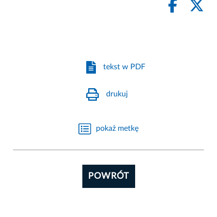
tekst w PDF
drukuj
pokaż metkę
POWRÓT