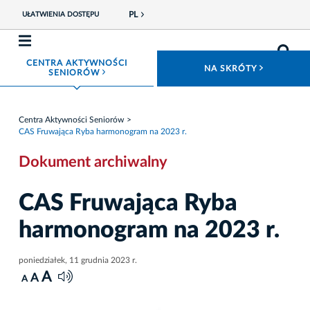
PL
UŁATWIENIA DOSTĘPU
CENTRA AKTYWNOŚCI
ROZWIŃ
NA SKRÓTY
ROZWIŃ MENU
SENIORÓW
Centra Aktywności Seniorów
CAS Fruwająca Ryba harmonogram na 2023 r.
Dokument archiwalny
CAS Fruwająca Ryba
harmonogram na 2023 r.
poniedziałek, 11 grudnia 2023 r.
A
A
A