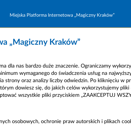
Miejska Platforma Internetowa „Magiczny Kraków”
owa „Magiczny Kraków”
a dla nas bardzo duże znaczenie. Ograniczamy wykorzyst
minimum wymaganego do świadczenia usług na najwyższym
strony oraz analizy liczby odwiedzin. Po kliknięciu w pr
m dowiesz się, do jakich celów wykorzystujemy pliki c
ceptować wszystkie pliki przyciskiem „ZAAKCEPTUJ WS
anych osobowych, ochronie praw autorskich i plikach coo