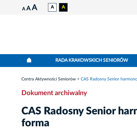
A
A
A
A
A
RADA KRAKOWSKICH SENIORÓW
Centra Aktywności Seniorów
CAS Radosny Senior harmono
Dokument archiwalny
CAS Radosny Senior har
forma