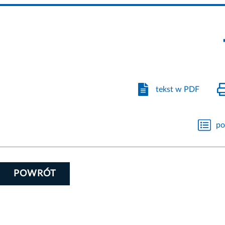
tekst w PDF
po
POWRÓT