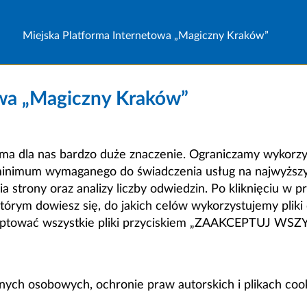
Miejska Platforma Internetowa „Magiczny Kraków”
owa „Magiczny Kraków”
a dla nas bardzo duże znaczenie. Ograniczamy wykorzyst
minimum wymaganego do świadczenia usług na najwyższym
strony oraz analizy liczby odwiedzin. Po kliknięciu w pr
m dowiesz się, do jakich celów wykorzystujemy pliki c
ceptować wszystkie pliki przyciskiem „ZAAKCEPTUJ WS
anych osobowych, ochronie praw autorskich i plikach coo