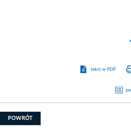
tekst w PDF
po
POWRÓT