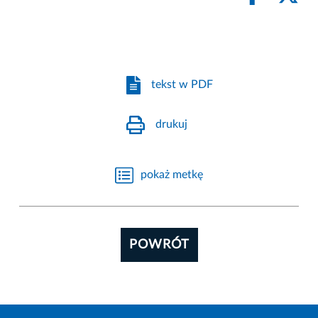
tekst w PDF
drukuj
pokaż metkę
POWRÓT