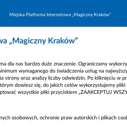
Miejska Platforma Internetowa „Magiczny Kraków”
owa „Magiczny Kraków”
a dla nas bardzo duże znaczenie. Ograniczamy wykorzyst
minimum wymaganego do świadczenia usług na najwyższym
strony oraz analizy liczby odwiedzin. Po kliknięciu w pr
m dowiesz się, do jakich celów wykorzystujemy pliki c
ceptować wszystkie pliki przyciskiem „ZAAKCEPTUJ WS
anych osobowych, ochronie praw autorskich i plikach coo