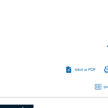
tekst w PDF
po