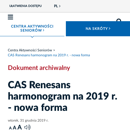
PL
UŁATWIENIA DOSTĘPU
CENTRA AKTYWNOŚCI
ROZWIŃ
NA SKRÓTY
ROZWIŃ MENU
SENIORÓW
Centra Aktywności Seniorów
CAS Renesans harmonogram na 2019 r. - nowa forma
Dokument archiwalny
CAS Renesans
harmonogram na 2019 r.
- nowa forma
wtorek, 31 grudnia 2019 r.
A
A
A