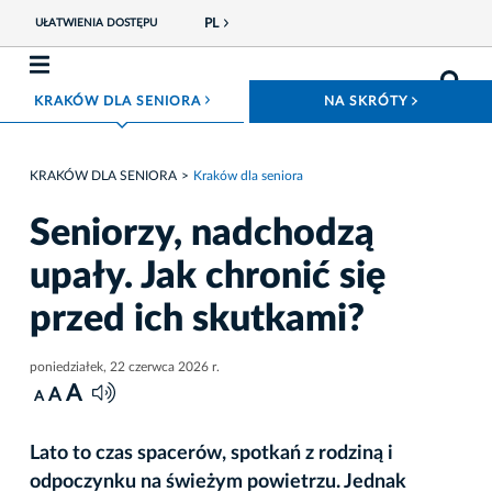
PL
UŁATWIENIA DOSTĘPU
ROZWIŃ MENU
ROZWIŃ
KRAKÓW DLA SENIORA
NA SKRÓTY
KRAKÓW DLA SENIORA
Kraków dla seniora
Seniorzy, nadchodzą
upały. Jak chronić się
przed ich skutkami?
poniedziałek, 22 czerwca 2026 r.
A
A
A
Lato to czas spacerów, spotkań z rodziną i
odpoczynku na świeżym powietrzu. Jednak